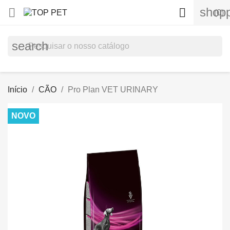
shopp


(0)
search
Início
CÃO
Pro Plan VET URINARY
NOVO